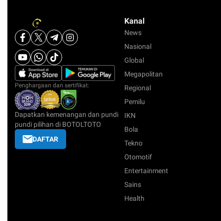
Kanal
"Di BOTOLTOTO aku lebih fokus ke kenyamanan b
News
Nasional
Global
Megapolitan
Penghargaan dan sertifikat:
Regional
Pemilu
Dapatkan kemenangan dan pundi
IKN
pundi pilihan di BOTOLTOTO
Bola
DAFTAR
Tekno
Otomotif
Entertainment
Sains
Health